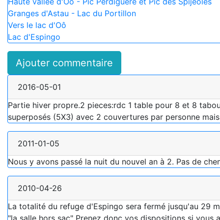
Haute vallée d'Oô - Pic Perdiguère et Pic des Spijeoles
Granges d'Astau - Lac du Portillon
Vers le lac d'Oô
Lac d'Espingo
Ajouter commentaire
2016-05-01
Partie hiver propre.2 pieces:rdc 1 table pour 8 et 8 tabo
superposés (5X3) avec 2 couvertures par personne mais
2011-01-05
Nous y avons passé la nuit du nouvel an à 2. Pas de chem
2010-04-26
La totalité du refuge d'Espingo sera fermé jusqu'au 29 ma
"la salle hors sac" Prenez donc vos dispositions si vous 