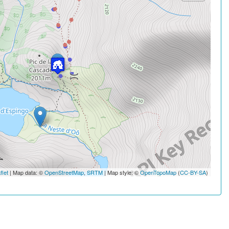
flet
| Map data: ©
OpenStreetMap
,
SRTM
| Map style: ©
OpenTopoMap
(
CC-BY-SA
)