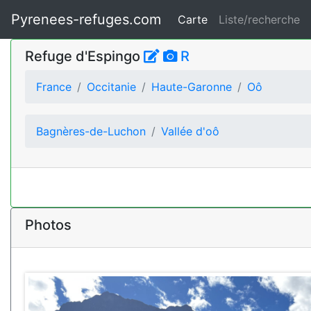
Pyrenees-refuges.com
Carte
Liste/recherche
Refuge d'Espingo
R
France
Occitanie
Haute-Garonne
Oô
Bagnères-de-Luchon
Vallée d'oô
Photos