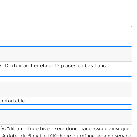
s. Dortoir au 1 er etage:15 places en bas flanc
confortable.
ès "dit au refuge hiver" sera donc inaccessible ainsi que
. A dater du 5 mai le téléphone du refuge sera en service