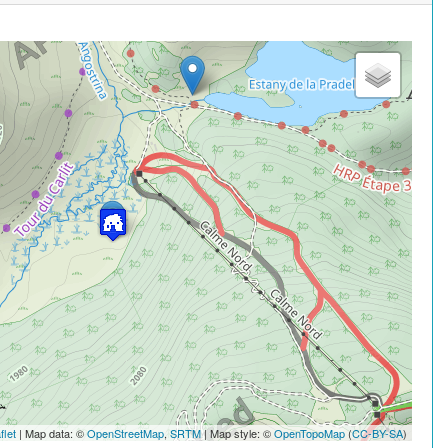
flet
| Map data: ©
OpenStreetMap
,
SRTM
| Map style: ©
OpenTopoMap
(
CC-BY-SA
)