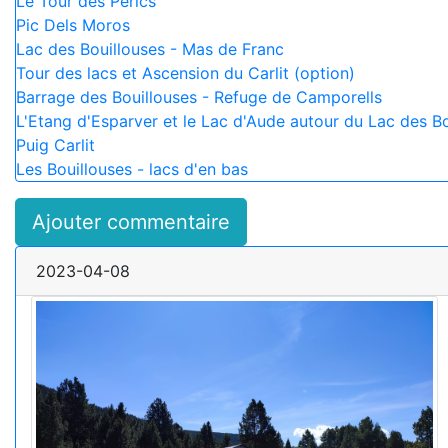
Le Tour des Pérics
Pic Dels Moros
Lac des Bouillouses - Mas de Franc
Tour des lacs et Ascension du Carlit (option)
Barrage des Bouillouses - Refuge de Camporells
L'Etang d'Esparver et le Lac d'Aude autour du Lac des Bo
Puig Carlit
Les Bouillouses - lacs d'en bas
Ajouter commentaire
2023-04-08