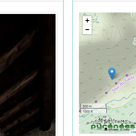
+
−
300 m
1000 ft
Lea