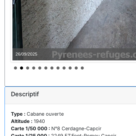
26/09/2025
Descriptif
Type :
Cabane ouverte
Altitude :
1940
Carte 1/50 000 :
N°8 Cerdagne-Capcir
Carte 1/25 000 :
2249 ET:Font-Romeu Capcir