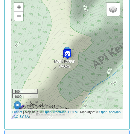
+
−
300 m
1000 ft
Leaflet
| Map data: ©
OpenStreetMap
,
SRTM
| Map style: ©
OpenTopoMap
(
CC-BY-SA
)