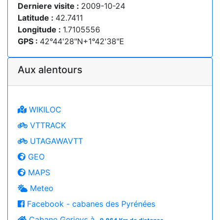
Derniere visite :
2009-10-24
Latitude :
42.7411
Longitude :
1.7105556
GPS :
42°44'28"N+1°42'38"E
Aux alentours
WIKILOC
VTTRACK
UTAGAWAVTT
GEO
MAPS
Meteo
Facebook - cabanes des Pyrénées
Cabane Gerieys à