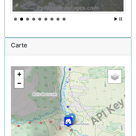
//
Carte
+
−