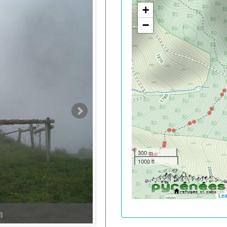
+
−
300 m
1000 ft
Lea