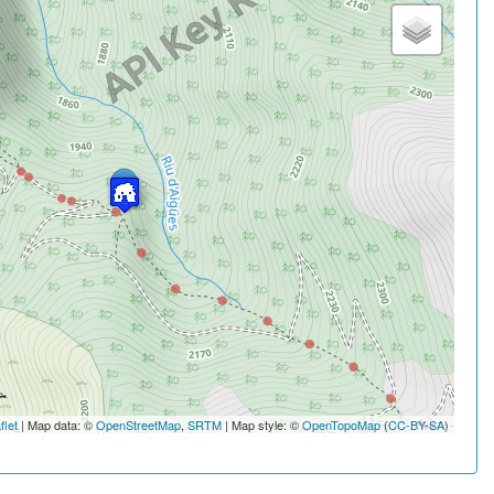
flet
| Map data: ©
OpenStreetMap
,
SRTM
| Map style: ©
OpenTopoMap
(
CC-BY-SA
)