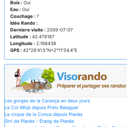
Bois :
Oui
Eau :
Oui
Couchage :
?
Idée Rando :
Derniere visite :
2009-07-07
Latitude :
42.478187
Longitude :
2.198438
GPS :
42°28'41.5"N+2°11'54.4"E
Les gorges de la Carança en deux jours
Le Col Mitjà depuis Prats Balaguer
Le cirque de la Conca depuis Planès
Orri de Planès - Étang de Planès