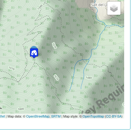
flet
| Map data: ©
OpenStreetMap
,
SRTM
| Map style: ©
OpenTopoMap
(
CC-BY-SA
)