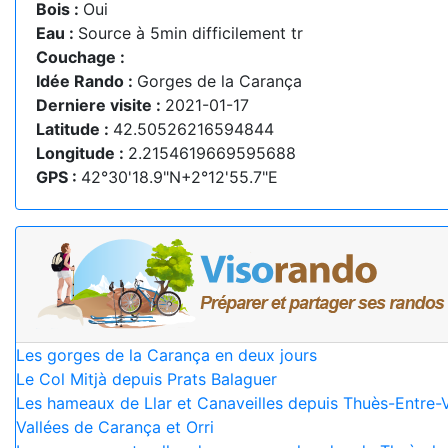
Bois :
Oui
Eau :
Source à 5min difficilement tr
Couchage :
Idée Rando :
Gorges de la Carança
Derniere visite :
2021-01-17
Latitude :
42.50526216594844
Longitude :
2.2154619669595688
GPS :
42°30'18.9"N+2°12'55.7"E
Les gorges de la Carança en deux jours
Le Col Mitjà depuis Prats Balaguer
Les hameaux de Llar et Canaveilles depuis Thuès-Entre-V
Vallées de Carança et Orri