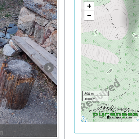
+
−
300 m
1000 ft
Lea