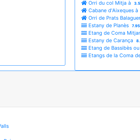
Orri du col Mitja à
3.
Cabane d'Aixeques à
Orri de Prats Balague
Estany de Planès
7.95
Etang de Coma Mitj
Estany de Carança
8
Etang de Bassibès o
Etangs de la Coma de 
alls