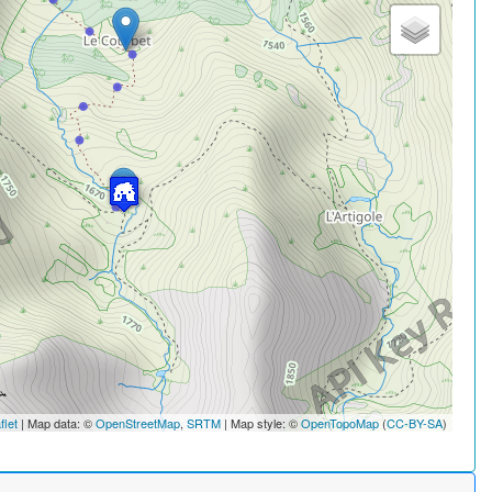
flet
| Map data: ©
OpenStreetMap
,
SRTM
| Map style: ©
OpenTopoMap
(
CC-BY-SA
)