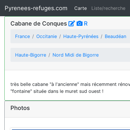
Pyrenees-refuges.com
Carte
Liste/recherche
Cabane de Conques
R
France
Occitanie
Haute-Pyrénées
Beaudéan
Haute-Bigorre
Nord Midi de Bigorre
très belle cabane "à l'ancienne" mais récemment rénovée
"fontaine" située dans le muret sud ouest !
Photos