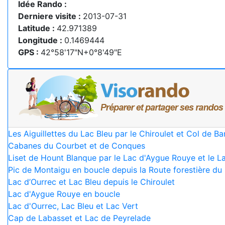
Idée Rando :
Derniere visite :
2013-07-31
Latitude :
42.971389
Longitude :
0.1469444
GPS :
42°58'17"N+0°8'49"E
Les Aiguillettes du Lac Bleu par le Chiroulet et Col de Bar
Cabanes du Courbet et de Conques
Liset de Hount Blanque par le Lac d'Aygue Rouye et le L
Pic de Montaigu en boucle depuis la Route forestière du
Lac d’Ourrec et Lac Bleu depuis le Chiroulet
Lac d'Aygue Rouye en boucle
Lac d'Ourrec, Lac Bleu et Lac Vert
Cap de Labasset et Lac de Peyrelade