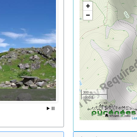
+
−
300 m
1000 ft
Lea