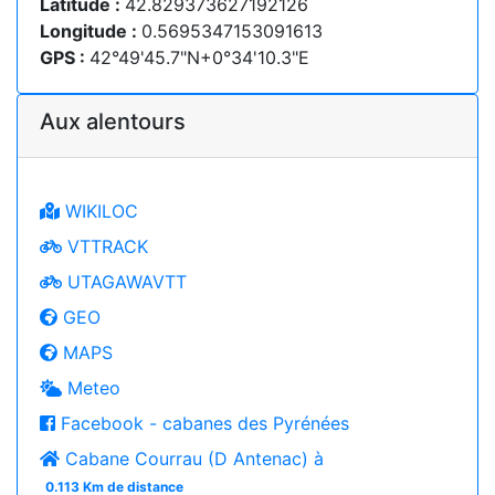
Latitude :
42.829373627192126
Longitude :
0.5695347153091613
GPS :
42°49'45.7"N+0°34'10.3"E
Aux alentours
WIKILOC
VTTRACK
UTAGAWAVTT
GEO
MAPS
Meteo
Facebook - cabanes des Pyrénées
Cabane Courrau (D Antenac) à
0.113 Km de distance