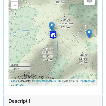
−
300 m
1000 ft
Leaflet
| Map data: ©
OpenStreetMap
,
SRTM
| Map style: ©
OpenTopoMap
(
CC-BY-SA
)
Descriptif