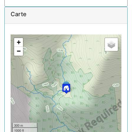
Carte
+
−
300 m
1000 ft