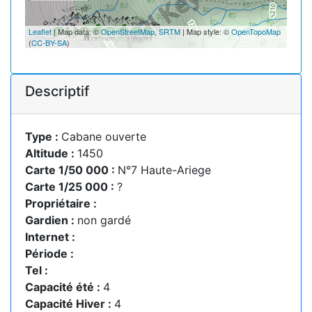
Leaflet
| Map data: ©
OpenStreetMap
,
SRTM
| Map style: ©
OpenTopoMap
(
CC-BY-SA
)
Descriptif
Type :
Cabane ouverte
Altitude :
1450
Carte 1/50 000 :
N°7 Haute-Ariege
Carte 1/25 000 :
?
Propriétaire :
Gardien :
non gardé
Internet :
Période :
Tel :
Capacité été :
4
Capacité Hiver :
4