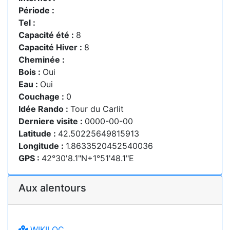
Période :
Tel :
Capacité été :
8
Capacité Hiver :
8
Cheminée :
Bois :
Oui
Eau :
Oui
Couchage :
0
Idée Rando :
Tour du Carlit
Derniere visite :
0000-00-00
Latitude :
42.50225649815913
Longitude :
1.8633520452540036
GPS :
42°30'8.1"N+1°51'48.1"E
Aux alentours
WIKILOC