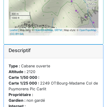
300 m
1000 ft
Leaflet
| Map data: ©
OpenStreetMap
,
SRTM
| Map style: ©
OpenTopoMap
(
CC-BY-SA
)
Descriptif
Type :
Cabane ouverte
Altitude :
2120
Carte 1/50 000 :
Carte 1/25 000 :
2249 OT:Bourg-Madame Col de
Puymorens Pic Carlit
Propriétaire :
Gardien :
non gardé
Internet :