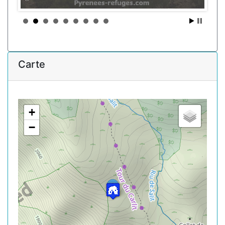
Carte
+
−