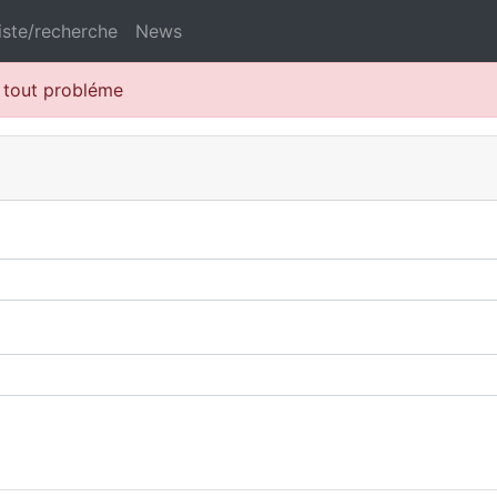
iste/recherche
News
r tout probléme