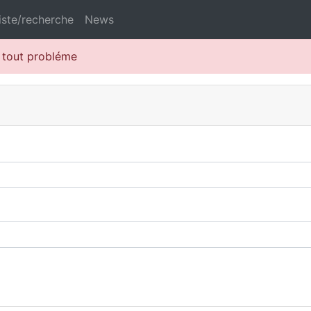
iste/recherche
News
r tout probléme