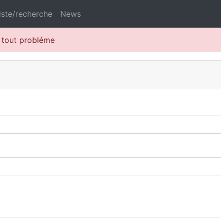
iste/recherche
News
r tout probléme