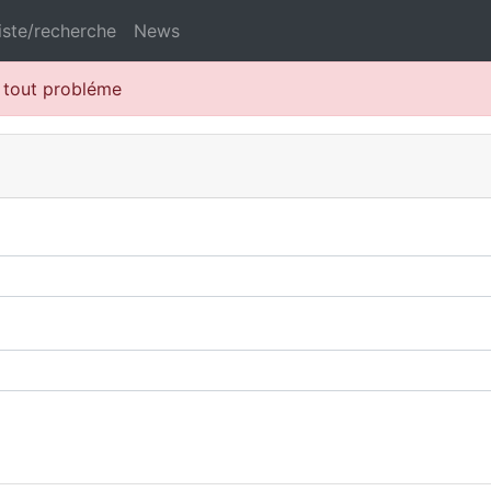
iste/recherche
News
r tout probléme