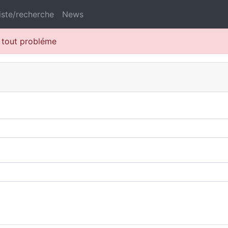
iste/recherche
News
r tout probléme