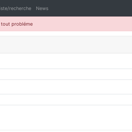
iste/recherche
News
r tout probléme