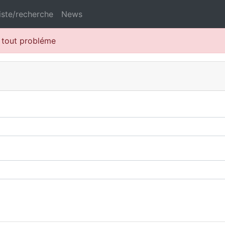
iste/recherche
News
r tout probléme