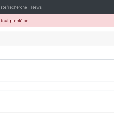
iste/recherche
News
r tout probléme