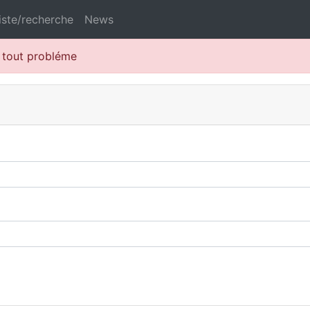
iste/recherche
News
r tout probléme