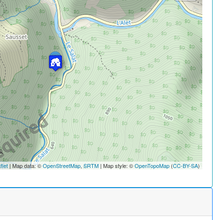
flet
| Map data: ©
OpenStreetMap
,
SRTM
| Map style: ©
OpenTopoMap
(
CC-BY-SA
)