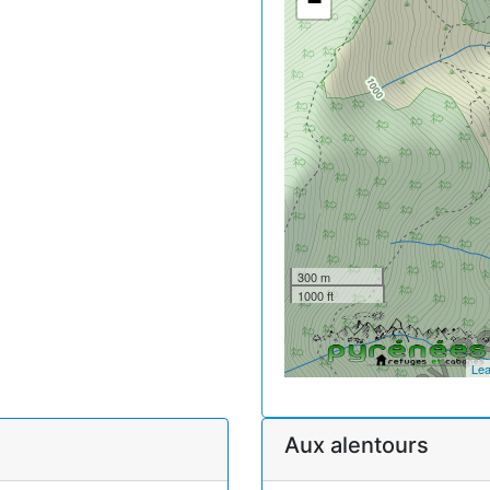
−
300 m
1000 ft
Lea
Aux alentours