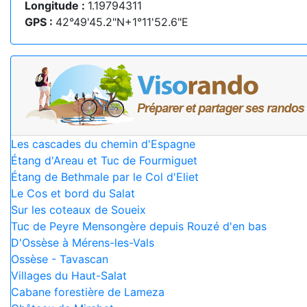
Longitude :
1.19794311
GPS :
42°49'45.2"N+1°11'52.6"E
Les cascades du chemin d'Espagne
Étang d'Areau et Tuc de Fourmiguet
Étang de Bethmale par le Col d'Eliet
Le Cos et bord du Salat
Sur les coteaux de Soueix
Tuc de Peyre Mensongère depuis Rouzé d'en bas
D'Ossèse à Mérens-les-Vals
Ossèse - Tavascan
Villages du Haut-Salat
Cabane forestière de Lameza