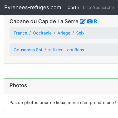
Pyrenees-refuges.com
Carte
Liste/recherche
Cabane du Cap de La Serre
R
France
Occitanie
Ariège
Seix
Couserans Est
st lizier - couflens
Photos
Pas de photos pour ce lieux, merci d'en prendre une !