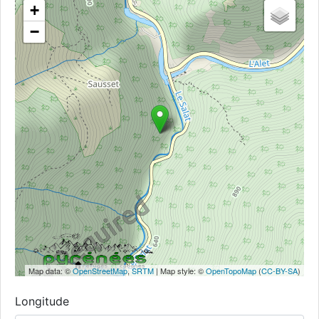
+
−
Map data: ©
OpenStreetMap
,
SRTM
| Map style: ©
OpenTopoMap
(
CC-BY-SA
)
Longitude