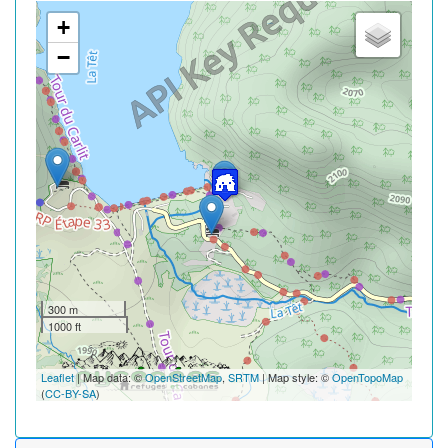
+
−
300 m
1000 ft
Leaflet
| Map data: ©
OpenStreetMap
,
SRTM
| Map style: ©
OpenTopoMap
(
CC-BY-SA
)