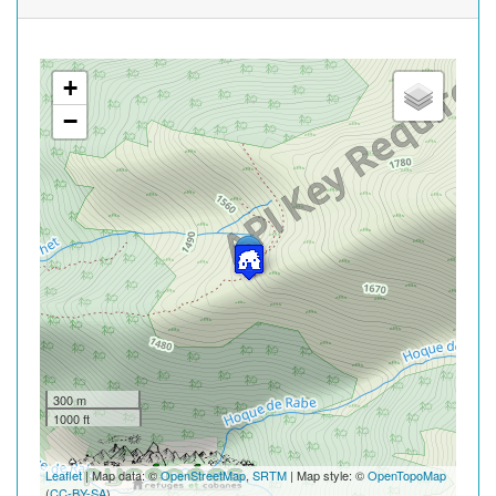
+
−
300 m
1000 ft
Leaflet
| Map data: ©
OpenStreetMap
,
SRTM
| Map style: ©
OpenTopoMap
(
CC-BY-SA
)