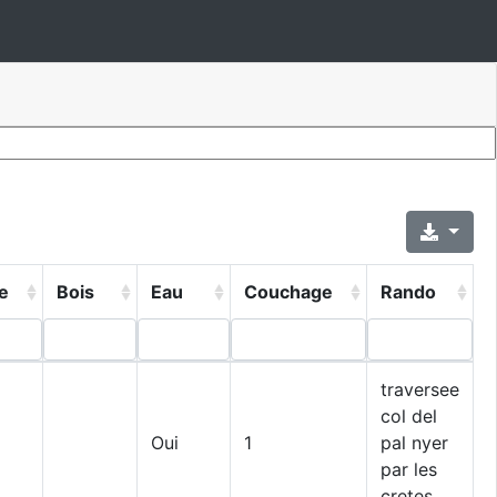
e
Bois
Eau
Couchage
Rando
traversee
col del
Oui
1
pal nyer
par les
cretes