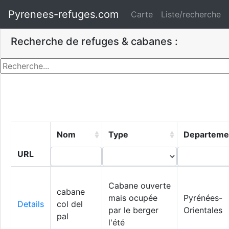
Pyrenees-refuges.com
Carte
Liste/recherche
Recherche de refuges & cabanes :
Nom
Type
Departeme
URL
Cabane ouverte
cabane
mais ocupée
Pyrénées-
Details
col del
par le berger
Orientales
pal
l'été