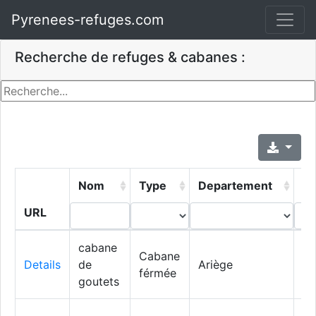
Pyrenees-refuges.com
Recherche de refuges & cabanes :
Nom
Type
Departement
Vi
URL
cabane
Cabane
Le
Details
de
Ariège
férmée
Po
goutets