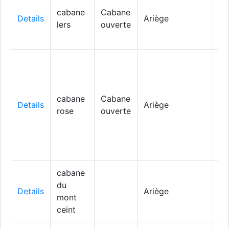
cabane
Cabane
Le
Details
Ariège
lers
ouverte
Po
cabane
Cabane
Le
Details
Ariège
rose
ouverte
Po
cabane
du
Le
Details
Ariège
mont
Po
ceint