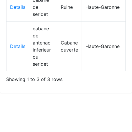
cabane
C
Details
de
Ruine
Haute-Garonne
d
seridet
L
cabane
de
C
antenac
Cabane
Details
Haute-Garonne
d
inferieur
ouverte
L
ou
seridet
Showing 1 to 3 of 3 rows