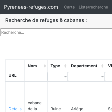
Pyrenees-refuges.com
Carte
Liste/recherche
Recherche de refuges & cabanes :
Nom
Type
Departement
Vi
URL
cabane
Details
de la
Ruine
Ariège
S