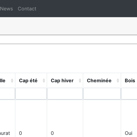
News
Contact
lle
Cap été
Cap hiver
Cheminée
Bois
aurat
0
0
Oui