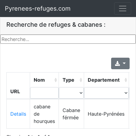
Pyrenees-refuges.com
Recherche de refuges & cabanes :
Nom
Type
Departement
V
URL
cabane
A
Cabane
Details
de
Haute-Pyrénées
e
férmée
hourques
L