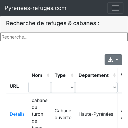
Pyrenees-refuges.com
Recherche de refuges & cabanes :
Nom
Type
Departement
Vil
URL
cabane
du
Cabane
Arc
Details
turon
Haute-Pyrénées
ouverte
Av
de
bene