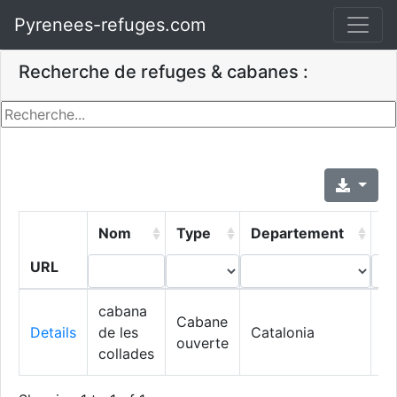
Pyrenees-refuges.com
Recherche de refuges & cabanes :
Nom
Type
Departement
Vi
URL
cabana
Cabane
Details
de les
Catalonia
So
ouverte
collades