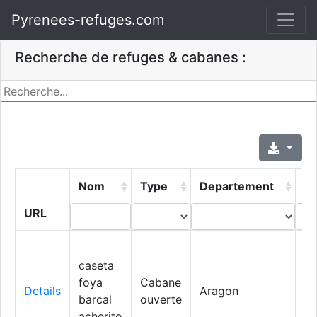
Pyrenees-refuges.com
Recherche de refuges & cabanes :
Nom
Type
Departement
Vi
URL
caseta
foya
Cabane
Details
Aragon
A
barcal
ouverte
acherito