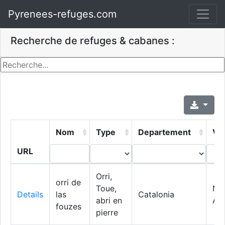
Pyrenees-refuges.com
Recherche de refuges & cabanes :
Nom
Type
Departement
Vil
URL
Orri,
orri de
Toue,
Na
Details
las
Catalonia
abri en
Ar
fouzes
pierre