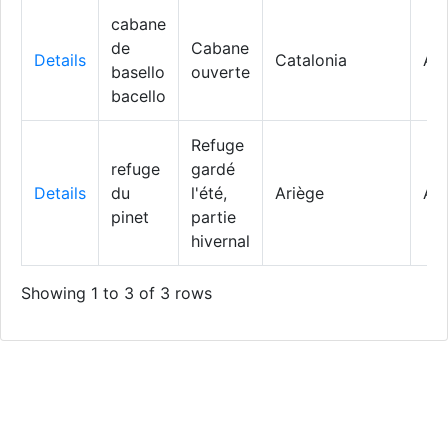
cabane
de
Cabane
Details
Catalonia
Ali
basello
ouverte
bacello
Refuge
refuge
gardé
Details
du
l'été,
Ariège
Au
pinet
partie
hivernal
Showing 1 to 3 of 3 rows