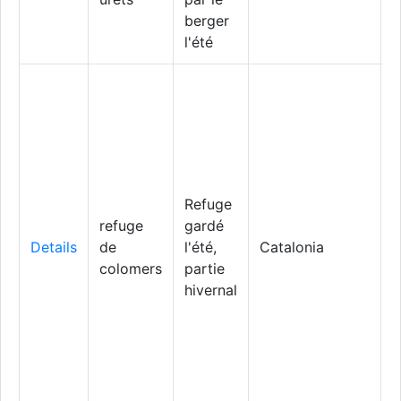
berger
l'été
Refuge
refuge
gardé
N
Details
de
l'été,
Catalonia
A
colomers
partie
hivernal