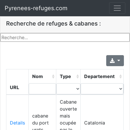
Pyrenees-refuges.com
Recherche de refuges & cabanes :
Nom
Type
Departement
V
URL
Cabane
ouverte
cabane
mais
N
Details
du port
ocupée
Catalonia
A
urets
par le