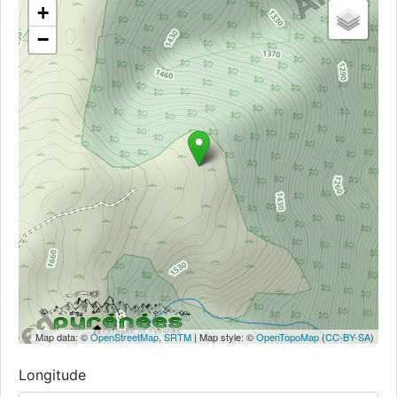
+
−
Map data: ©
OpenStreetMap
,
SRTM
| Map style: ©
OpenTopoMap
(
CC-BY-SA
)
Longitude