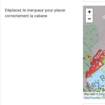
Déplacez le marqueur pour placer
+
correctement la cabane
−
Map data: ©
Open
OpenTopoMap
(
C