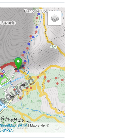
StreetMap
,
SRTM
| Map style: ©
C-BY-SA
)