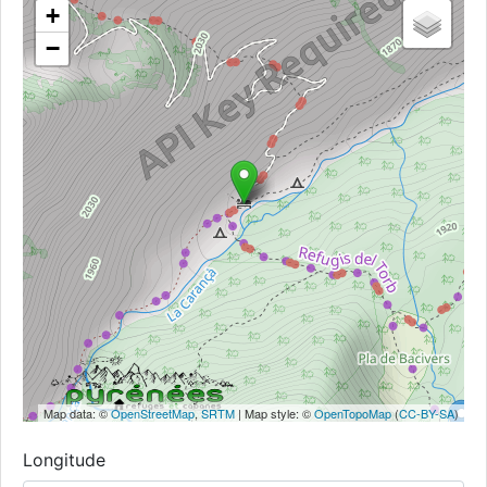
+
−
Map data: ©
OpenStreetMap
,
SRTM
| Map style: ©
OpenTopoMap
(
CC-BY-SA
)
Longitude