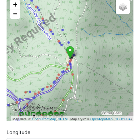
+
−
Map data: ©
OpenStreetMap
,
SRTM
| Map style: ©
OpenTopoMap
(
CC-BY-SA
)
Longitude