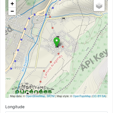
+
−
Map data: ©
OpenStreetMap
,
SRTM
| Map style: ©
OpenTopoMap
(
CC-BY-SA
)
Longitude