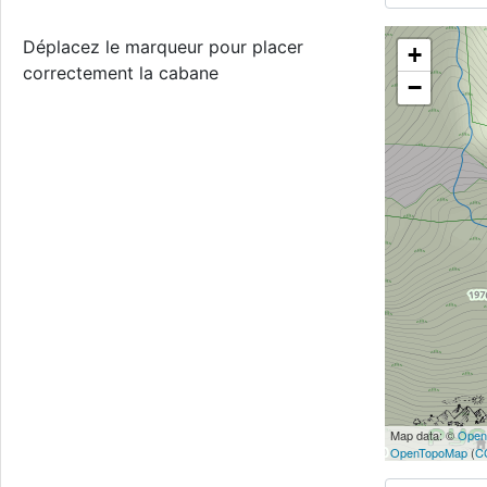
Déplacez le marqueur pour placer
+
correctement la cabane
−
Map data: ©
Open
OpenTopoMap
(
C