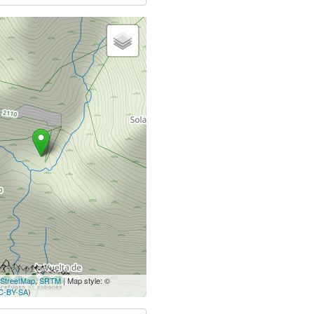
StreetMap
,
SRTM
| Map style: ©
C-BY-SA
)