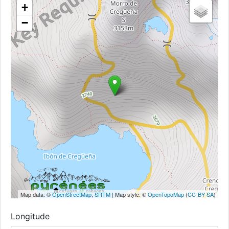
+
−
Map data: ©
OpenStreetMap
,
SRTM
| Map style: ©
OpenTopoMap
(
CC-BY-SA
)
Longitude