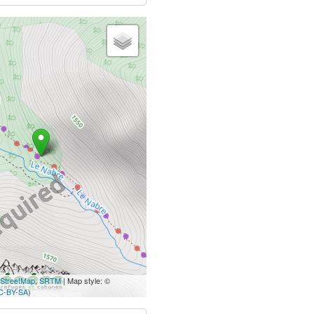
StreetMap
,
SRTM
| Map style: ©
C-BY-SA
)