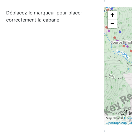
Déplacez le marqueur pour placer
+
correctement la cabane
−
Map data: ©
Open
OpenTopoMap
(
C