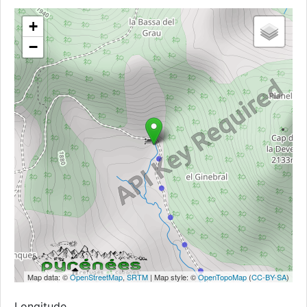
+
−
Map data: ©
OpenStreetMap
,
SRTM
| Map style: ©
OpenTopoMap
(
CC-BY-SA
)
Longitude