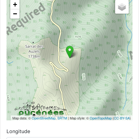
+
−
Map data: ©
OpenStreetMap
,
SRTM
| Map style: ©
OpenTopoMap
(
CC-BY-SA
)
Longitude