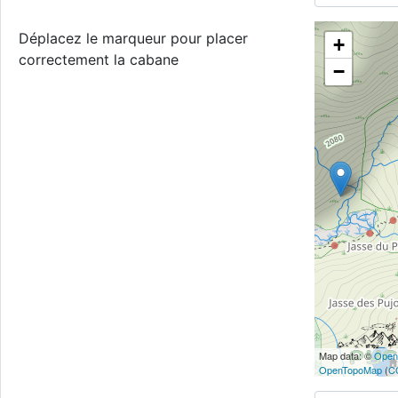
Déplacez le marqueur pour placer
+
correctement la cabane
−
Map data: ©
Open
OpenTopoMap
(
C