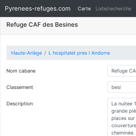
Pyrenees-refuges.com
Carte
Liste/recherche
Refuge CAF des Besines
Haute-Ariège
L hospitalet pres l Andorre
Nom cabane
Classement
Description