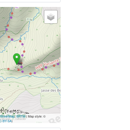
StreetMap
,
SRTM
| Map style: ©
C-BY-SA
)