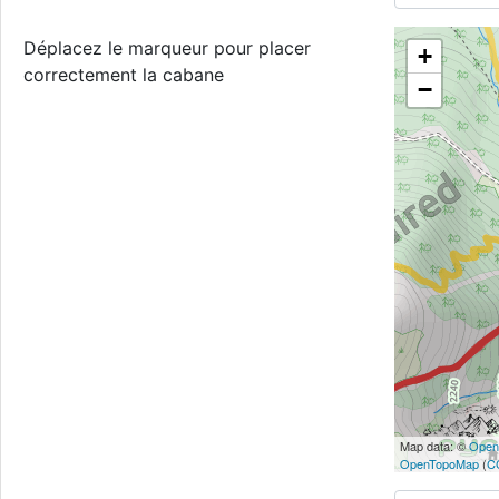
Déplacez le marqueur pour placer
+
correctement la cabane
−
Map data: ©
Open
OpenTopoMap
(
C