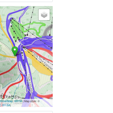
StreetMap
,
SRTM
| Map style: ©
C-BY-SA
)