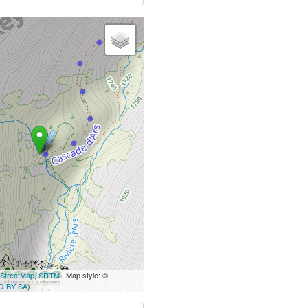
StreetMap
,
SRTM
| Map style: ©
C-BY-SA
)