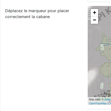
Déplacez le marqueur pour placer
+
correctement la cabane
−
Map data: ©
Open
OpenTopoMap
(
C