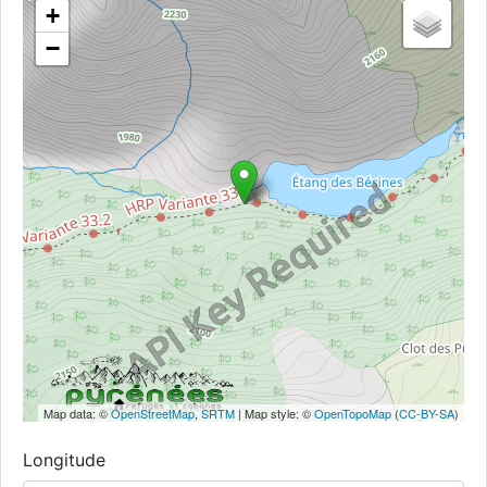
+
−
Map data: ©
OpenStreetMap
,
SRTM
| Map style: ©
OpenTopoMap
(
CC-BY-SA
)
Longitude