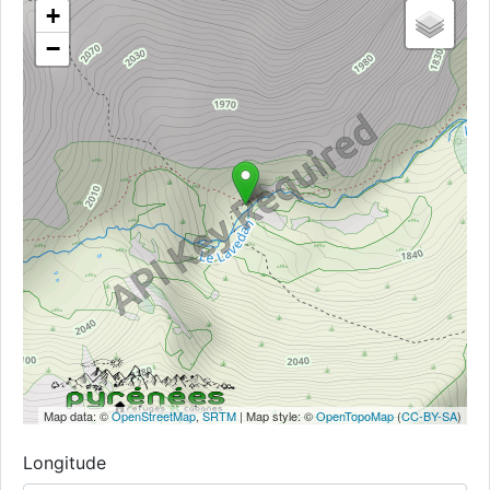
+
−
Map data: ©
OpenStreetMap
,
SRTM
| Map style: ©
OpenTopoMap
(
CC-BY-SA
)
Longitude