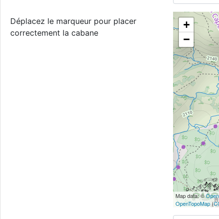
Déplacez le marqueur pour placer
+
correctement la cabane
−
Map data: ©
Open
OpenTopoMap
(
C