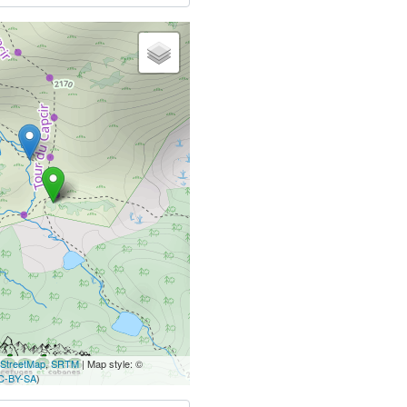
StreetMap
,
SRTM
| Map style: ©
C-BY-SA
)