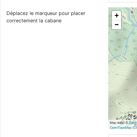
Déplacez le marqueur pour placer
+
correctement la cabane
−
Map data: ©
Open
OpenTopoMap
(
C