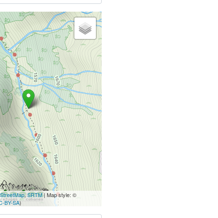
StreetMap
,
SRTM
| Map style: ©
C-BY-SA
)